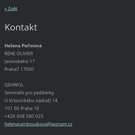
« Zpět
Kontakt
Helena Peřinová
RENE OLIVIER
Janovského 17
Praha7 17000
GEHWOL
Semináře pro pedikérky
U Vršovického nádraží 14
101 00 Praha 10
+420 608 580 025
helenara
mbouskov
a@seznam
.cz