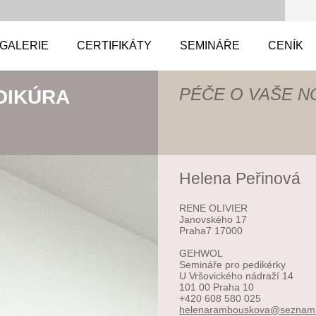
GALERIE
CERTIFIKÁTY
SEMINÁŘE
CENÍK
PÉČE O VAŠE N
DIKÚRA
Helena Peřinová
RENE OLIVIER
Janovského 17
Praha7 17000
GEHWOL
Semináře pro pedikérky
U Vršovického nádraží 14
101 00 Praha 10
+420 608 580 025
helenara
mbouskov
a@seznam