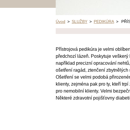
Úvod
>
SLUŽBY
>
PEDIKÚRA
>
PŘÍ
Přístrojová pedikúra je velmi oblíb
předchozí lázeň. Poskytuje veškerý k
například precizní opracování nehtů,
ošetření ragád, ztenčení zbytnělých
Ošetření se velmi podobá přirozen
klienty, zejména pak pro ty, kteří trp
pro nemobilní klienty. Velmi bezpečn
Některé zdravotní pojišťovny diabeti