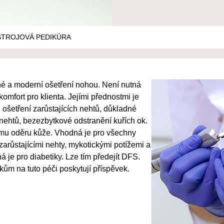
STROJOVÁ PEDIKÚRA
ené a moderní ošetření nohou. Není
nutná
omfort pro klienta. Jejími přednostmi je
 ošetření zarůstajících nehtů, důkladné
 nehtů, bezezbytkové odstranění kuřích ok.
ému oděru
kůže. Vhodná je pro všechny
í zarůstajícími nehty, mykotickými potížemi a
á je pro diabetiky. Lze tím předejít DFS.
kům na tuto péči poskytují příspěvek.