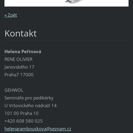
« Zpět
Kontakt
Helena Peřinová
RENE OLIVIER
Janovského 17
Praha7 17000
GEHWOL
Semináře pro pedikérky
U Vršovického nádraží 14
101 00 Praha 10
+420 608 580 025
helenara
mbouskov
a@seznam
.cz